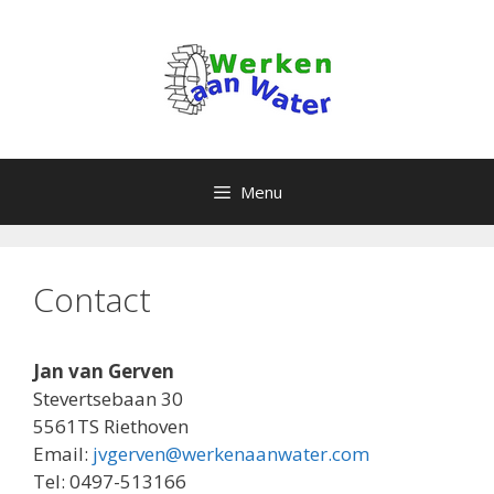
Ga
naar
de
inhoud
Menu
Contact
Jan van Gerven
Stevertsebaan 30
5561TS Riethoven
Email:
jvgerven@werkenaanwater.com
Tel: 0497-513166