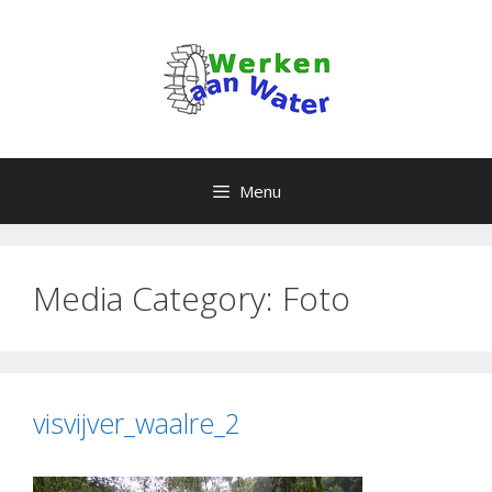
Ga
naar
de
inhoud
Menu
Media Category:
Foto
visvijver_waalre_2